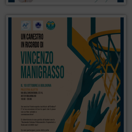
dell’ictus
Un canestro in
ricordo di
Vincenzo
Manigrasso:
formazione,
sport e
memoria a
Bologna
FNOFI