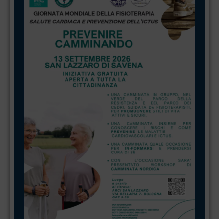
Archivio articoli
World PT Day
2026: Salute
cardiovascolare
e prevenzione
dell’ictus
World PT Day
2026 –
Prevenire
Camminando:
due
appuntamenti
per la salute
cardiovascolare
e la
prevenzione