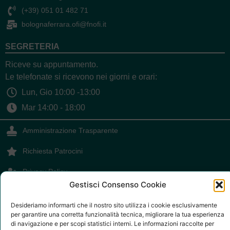
(+39) 051 01 482 71
bolognaferrara.ofi@fnofi.it
SEGRETERIA
Riceve su appuntamento.
Le telefonate si ricevono nei giorni e orari:
Lun, Gio 10:00 -13:00
Mar 14:00 - 18:00
Amministrazione Trasparente
Richiesta Patrocini
Privacy Policy
Gestisci Consenso Cookie
Cookie Policy
Desideriamo informarti che il nostro sito utilizza i cookie esclusivamente
Dichiarazione Accessibilità
per garantire una corretta funzionalità tecnica, migliorare la tua esperienza
Meccanismo di feedback
di navigazione e per scopi statistici interni. Le informazioni raccolte per