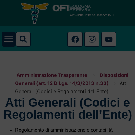
>
Amministrazione Trasparente
Disposizioni
>
Generali (art. 12 D.Lgs. 14/3/2013 n.33)
Atti
HOME
Generali (Codici e Regolamenti dell’Ente)
Atti Generali (Codici e
Regolamenti dell’Ente)
ORDINE
Regolamento di amministrazione e contabilità
Cos'è l'ordine