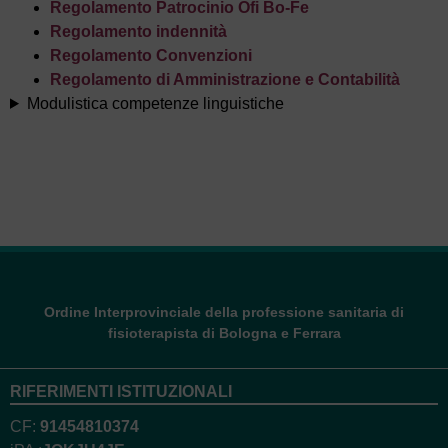
Regolamento Patrocinio Ofi Bo-Fe
Organi istituzionali
Regolamento indennità
Regolamento Convenzioni
Struttura
Regolamento di Amministrazione e Contabilità
Regolamenti
Modulistica competenze linguistiche
Storia
PROFESSIONE
Il profilo
professionale
Formazione del
Fisioterapista
Codice
Deontologico
Ordine Interprovinciale della professione sanitaria di
Ambiti e
fisioterapista di Bologna e Ferrara
Competenze
ISCRIZIONE
RIFERIMENTI ISTITUZIONALI
Prima Iscrizione e
Rinnovo
CF:
91454810374