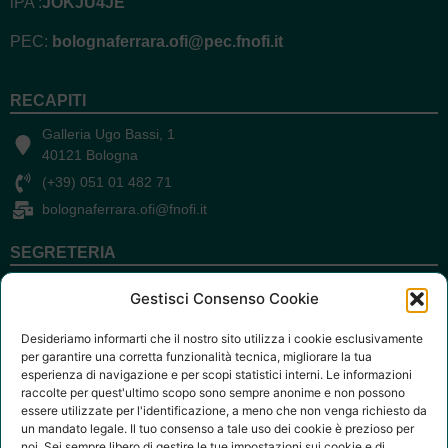
Trasferimento o
iPA :
JOKJU4JE
Cancellazione
PEC:
bolognaferrara.ofi@pec.fnofi.it
SERVIZI
Certificati e Moduli
RECAPITI
Eventi e Corsi di
Formazione
Galleria Ugo Bassi, 1
40121 Bologna
ECM
(+39) 051 01 482 71
PEC
bolognaferrara.ofi@fnofi.it
Convenzioni
Assicurazione
SEGRETERIA
Professionale
O
r
d
e
F
i
s
i
o
t
e
r
a
p
i
s
t
i
o
l
o
g
n
a
F
e
r
r
a
r
Riceve su appuntamento.
Offerte di lavoro
Gestisci Consenso Cookie
i
n
B
a
Le telefonate si ricevono nei giorni e orari:
FAQ
Desideriamo informarti che il nostro sito utilizza i cookie esclusivamente
Lun, Gio 10:00 -13:00
Delibera Regionale
per garantire una corretta funzionalità tecnica, migliorare la tua
1919/2023
Mar 14:00 - 18:00
esperienza di navigazione e per scopi statistici interni. Le informazioni
raccolte per quest'ultimo scopo sono sempre anonime e non possono
essere utilizzate per l'identificazione, a meno che non venga richiesto da
Amministrazione Trasparente
un mandato legale. Il tuo consenso a tale uso dei cookie è prezioso per
noi. Sei sempre libero di gestire le tue impostazioni sui cookie e di