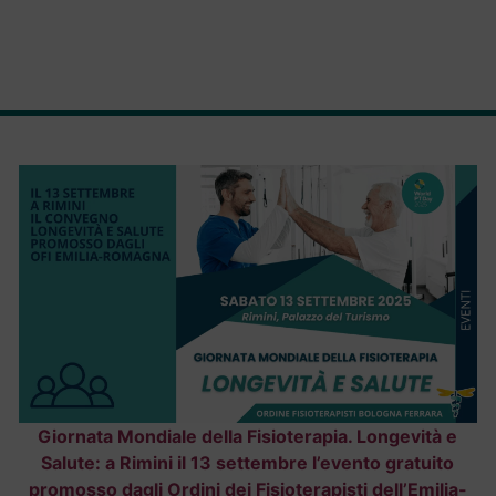
Giornata Mondiale della Fisioterapia. Longevità e
Salute: a Rimini il 13 settembre l’evento gratuito
promosso dagli Ordini dei Fisioterapisti dell’Emilia-