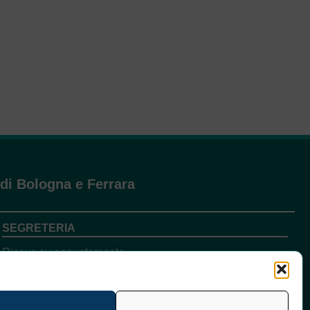
 di Bologna e Ferrara
SEGRETERIA
Riceve su appuntamento.
Le telefonate si ricevono nei giorni e orari:
Lun, Gio 10:00 -13:00