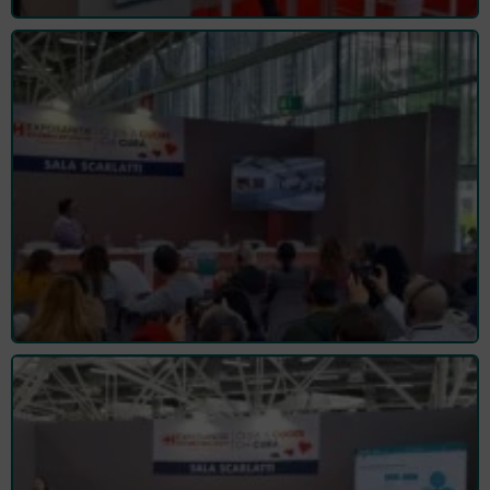
Un canestro in
ricordo di
Vincenzo
Manigrasso:
formazione,
sport e
memoria a
Bologna
FNOFI