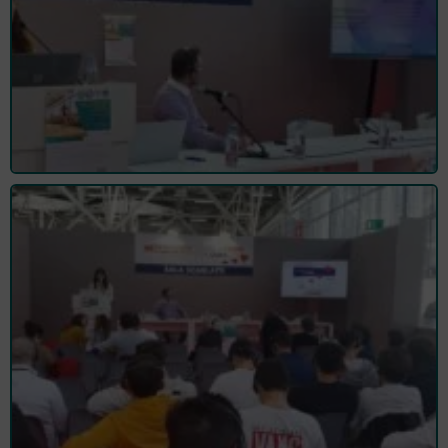
Storia
PROFESSIONE
Il profilo
professionale
Formazione del
Fisioterapista
Codice
Deontologico
Ambiti e
Competenze
ISCRIZIONE
Prima Iscrizione e
Rinnovo
Trasferimento o
Cancellazione
SERVIZI
Certificati e Moduli