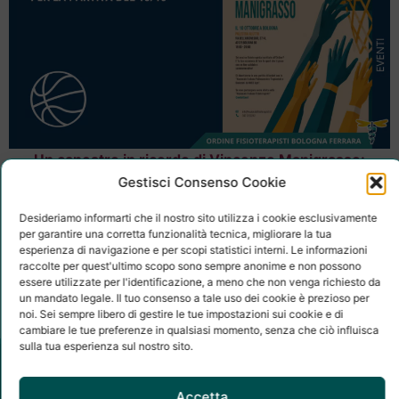
Un canestro in ricordo di Vincenzo Manigrasso:
formazione, sport e memoria a Bologna
Gestisci Consenso Cookie
Desideriamo informarti che il nostro sito utilizza i cookie esclusivamente
per garantire una corretta funzionalità tecnica, migliorare la tua
esperienza di navigazione e per scopi statistici interni. Le informazioni
raccolte per quest'ultimo scopo sono sempre anonime e non possono
essere utilizzate per l'identificazione, a meno che non venga richiesto da
un mandato legale. Il tuo consenso a tale uso dei cookie è prezioso per
noi. Sei sempre libero di gestire le tue impostazioni sui cookie e di
cambiare le tue preferenze in qualsiasi momento, senza che ciò influisca
sulla tua esperienza sul nostro sito.
Accetta
Ordine Interprovinciale della professione sanitaria di