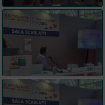
HOME
ORDINE
Cos'è l'ordine
Organi istituzionali
Struttura
Regolamenti