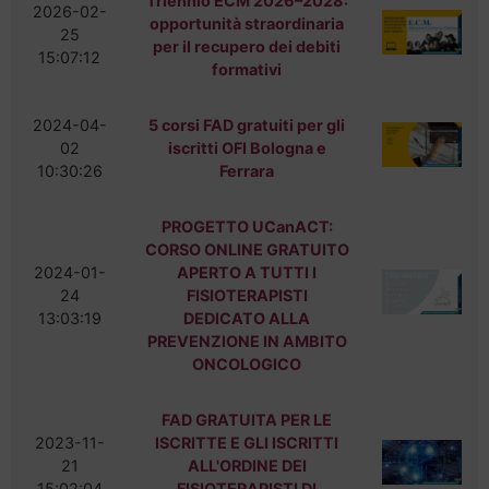
Triennio ECM 2026–2028:
2026-02-
opportunità straordinaria
25
per il recupero dei debiti
15:07:12
formativi
ORDINE
2024-04-
5 corsi FAD gratuiti per gli
Cos'è l'ordine
02
iscritti OFI Bologna e
10:30:26
Ferrara
Organi istituzionali
Struttura
PROGETTO UCanACT:
Regolamenti
CORSO ONLINE GRATUITO
Storia
2024-01-
APERTO A TUTTI I
24
FISIOTERAPISTI
PROFESSIONE
13:03:19
DEDICATO ALLA
Il profilo
PREVENZIONE IN AMBITO
professionale
ONCOLOGICO
Formazione del
Fisioterapista
FAD GRATUITA PER LE
Codice
2023-11-
ISCRITTE E GLI ISCRITTI
21
ALL'ORDINE DEI
Deontologico
15:02:04
FISIOTERAPISTI DI