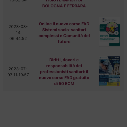
Ambiti e
BOLOGNA E FERRARA
Competenze
ISCRIZIONE
Prima Iscrizione e
Online il nuovo corso FAD
2023-08-
Sistemi socio-sanitari
Rinnovo
14
complessi e Comunità del
Trasferimento o
06:44:52
futuro
Cancellazione
SERVIZI
Certificati e Moduli
Diritti, doveri e
responsabilità dei
Eventi e Corsi di
2023-07-
professionisti sanitari: il
Formazione
07 11:19:57
nuovo corso FAD gratuito
ECM
di 50 ECM
PEC
Convenzioni
Assicurazione
Professionale
Offerte di lavoro
FAQ