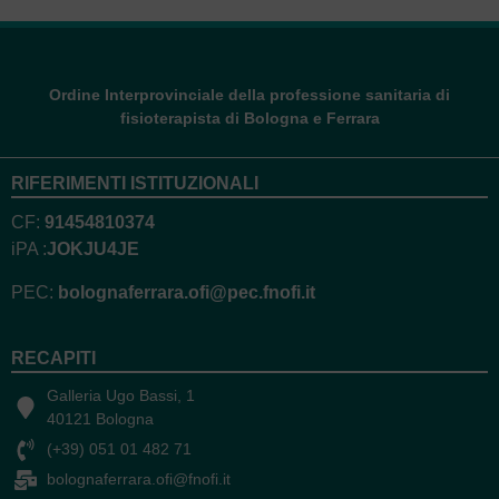
O
r
d
e
F
i
s
i
o
t
e
r
a
p
i
s
t
i
o
l
o
g
n
a
F
e
r
r
a
r
i
n
B
a
Delibera Regionale
1919/2023
Ordine Interprovinciale della professione sanitaria di
fisioterapista di Bologna e Ferrara
RIFERIMENTI ISTITUZIONALI
CF:
91454810374
iPA :
JOKJU4JE
Archivio articoli
PEC:
bolognaferrara.ofi@pec.fnofi.it
World PT Day
RECAPITI
2026: Salute
Galleria Ugo Bassi, 1
cardiovascolare
40121 Bologna
e prevenzione
(+39) 051 01 482 71
dell’ictus
bolognaferrara.ofi@fnofi.it