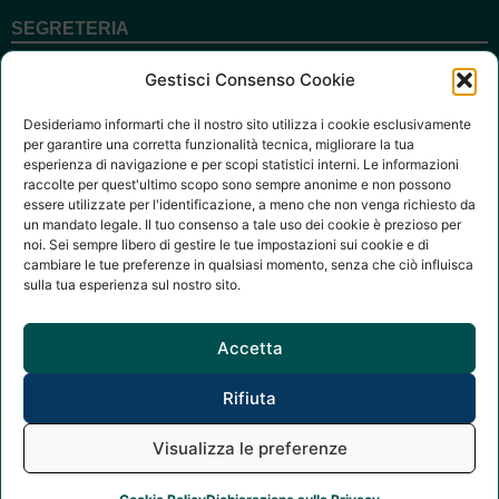
World PT Day
2026 –
SEGRETERIA
Prevenire
Riceve su appuntamento.
Gestisci Consenso Cookie
Camminando:
Le telefonate si ricevono nei giorni e orari:
due
Desideriamo informarti che il nostro sito utilizza i cookie esclusivamente
Lun, Gio 10:00 -13:00
appuntamenti
per garantire una corretta funzionalità tecnica, migliorare la tua
Mar 14:00 - 18:00
per la salute
esperienza di navigazione e per scopi statistici interni. Le informazioni
raccolte per quest'ultimo scopo sono sempre anonime e non possono
cardiovascolare
essere utilizzate per l'identificazione, a meno che non venga richiesto da
Amministrazione Trasparente
e la
un mandato legale. Il tuo consenso a tale uso dei cookie è prezioso per
prevenzione
noi. Sei sempre libero di gestire le tue impostazioni sui cookie e di
Richiesta Patrocini
cambiare le tue preferenze in qualsiasi momento, senza che ciò influisca
dell’ictus
sulla tua esperienza sul nostro sito.
Privacy Policy
Un canestro in
ricordo di
Cookie Policy
Accetta
Vincenzo
Dichiarazione Accessibilità
Rifiuta
Manigrasso:
Meccanismo di feedback
formazione,
Visualizza le preferenze
sport e
memoria a