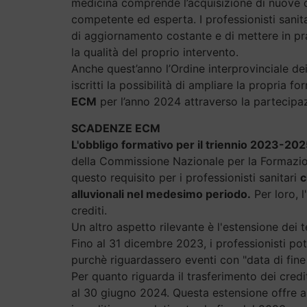
medicina comprende l’acquisizione di nuove con
competente ed esperta. I professionisti sanit
di aggiornamento costante e di mettere in p
la qualità del proprio intervento.
Anche quest’anno l’Ordine interprovinciale dei 
iscritti la possibilità di ampliare la propria 
ECM
per l’anno 2024 attraverso la partecipa
SCADENZE ECM
L'obbligo formativo per il triennio 2023-2025
della Commissione Nazionale per la Formaz
questo requisito per i professionisti sanitari
c
alluvionali nel medesimo periodo.
Per loro, l
crediti.
Un altro aspetto rilevante è l'estensione dei te
Fino al 31 dicembre 2023, i professionisti pot
purchè riguardassero eventi con "data di fin
Per quanto riguarda il trasferimento dei cred
al 30 giugno 2024. Questa estensione offre ai