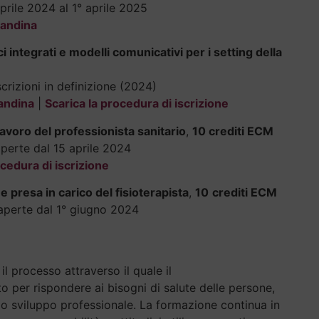
aprile 2024 al 1° aprile 2025
candina
ntegrati e modelli comunicativi per i setting della
crizioni in definizione (2024)
candina
|
Scarica la procedura di iscrizione
l lavoro del professionista sanitario
,
10 crediti ECM
aperte dal 15 aprile 2024
ocedura di iscrizione
 presa in carico del fisioterapista
,
10
crediti ECM
i aperte dal 1° giugno 2024
l processo attraverso il quale il
o per rispondere ai bisogni di salute delle persone,
rio sviluppo professionale. La formazione continua in