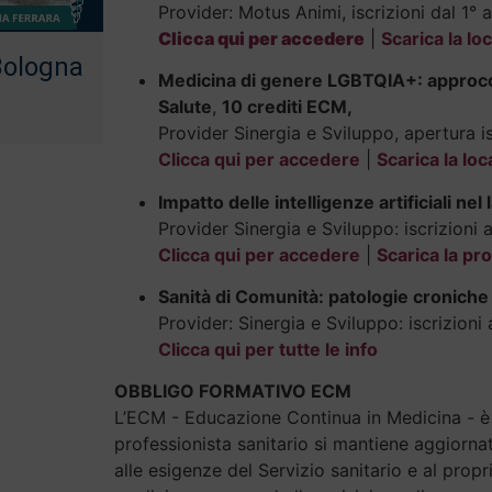
Provider: Motus Animi, iscrizioni dal 1° 
Clicca qui per accedere
|
Scarica la lo
 Bologna
Medicina di genere LGBTQIA+: approcci i
Salute
,
10 crediti ECM,
Provider Sinergia e Sviluppo, apertura is
Clicca qui per accedere
|
Scarica la lo
Impatto delle intelligenze artificiali ne
Provider Sinergia e Sviluppo: iscrizioni 
Clicca qui per accedere
|
Scarica la pr
Sanità di Comunità: patologie croniche e
Provider: Sinergia e Sviluppo: iscrizion
Clicca qui per tutte le info
OBBLIGO FORMATIVO ECM
L’ECM - Educazione Continua in Medicina - è i
professionista sanitario si mantiene aggiornat
alle esigenze del Servizio sanitario e al prop