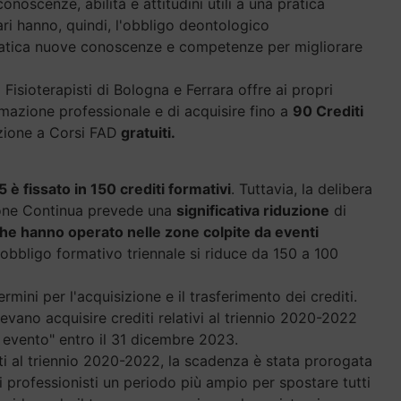
oscenze, abilità e attitudini utili a una pratica
ari hanno, quindi, l'obbligo deontologico
ratica nuove conoscenze e competenze per migliorare
Fisioterapisti di Bologna e Ferrara offre ai propri
formazione professionale e di acquisire fino a
90 Crediti
zione a Corsi FAD
gratuiti.
 è fissato in 150 crediti formativi
. Tuttavia, la delibera
ione Continua prevede una
significativa riduzione
di
he hanno operato nelle zone colpite da eventi
'obbligo formativo triennale si riduce da 150 a 100
rmini per l'acquisizione e il trasferimento dei crediti.
evano acquisire crediti relativi al triennio 2020-2022
e evento" entro il 31 dicembre 2023.
iti al triennio 2020-2022, la scadenza è stata prorogata
 professionisti un periodo più ampio per spostare tutti